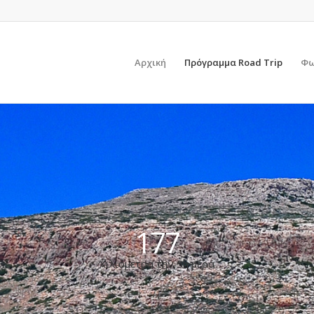
Αρχική
Πρόγραμμα Road Trip
Φω
177
Χιλιόμετρα την 5η μέρα