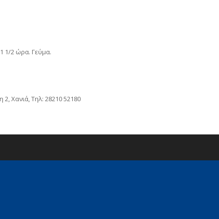
 1/2 ώρα. Γεύμα.
 2, Χανιά, Τηλ: 28210 52180
y :)