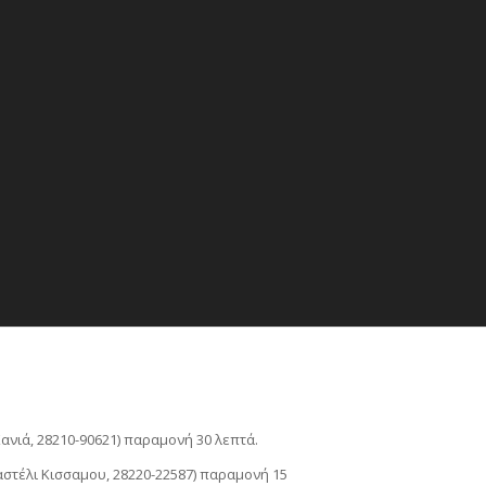
ιά, 28210-90621) παραμονή 30 λεπτά.
στέλι Κισσαμου, 28220-22587) παραμονή 15