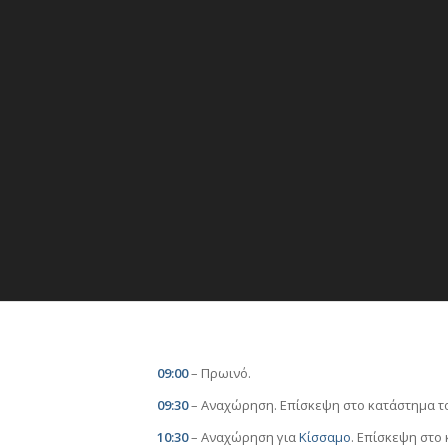
09:00
– Πρωινό.
09:30
– Αναχώρηση. Επίσκεψη στo κατάστημα τ
10:30
– Αναχώρηση για
Κίσσαμο
. Επίσκεψη στο