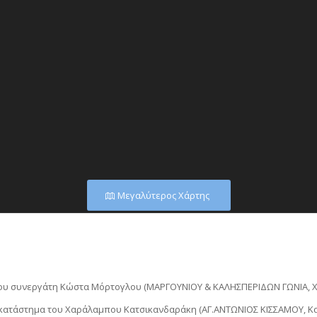
Μεγαλύτερος Χάρτης
ου συνεργάτη Κώστα Μόρτογλου (ΜΑΡΓΟΥΝΙΟΥ & ΚΑΛΗΣΠΕΡΙΔΩΝ ΓΩΝΙΑ, Χαν
 κατάστημα του Χαράλαμπου Κατσικανδαράκη (ΑΓ.ΑΝΤΩΝΙΟΣ ΚΙΣΣΑΜΟΥ, Κα