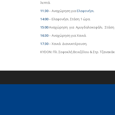
λεπτά.
11:30
– Αναχώρηση για
Ελαφονήσι
.
14:00
– Ελαφονήσι. Στάση 1 ώρα.
15:00
Αναχώρηση για Αμυγδαλοκεφάλι. Στάση 1
16:30
– Αναχώρηση για Χανιά.
17:30
– Χανιά. Διανυκτέρευση.
KYDON: Πλ. Σοφοκλή Βενιζέλου & Στρ. Τζανακάκη
INTERESTING LINKS
Here are some interesting links for you! Enjoy your sta